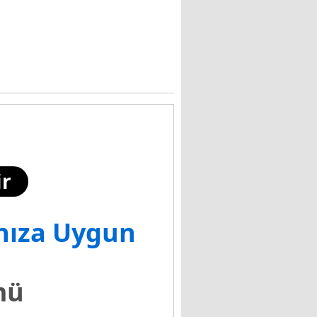
r
ınıza Uygun
mü