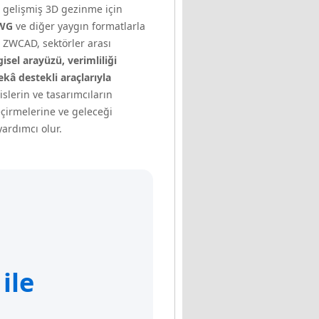
 gelişmiş 3D gezinme için
WG
ve diğer yaygın formatlarla
 ZWCAD, sektörler arası
isel arayüzü, verimliliği
kâ destekli araçlarıyla
lerin ve tasarımcıların
geçirmelerine ve geleceği
ardımcı olur.
ile