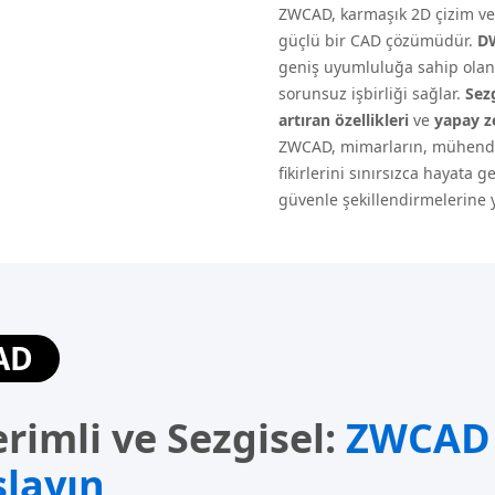
ZWCAD, karmaşık 2D çizim ve
güçlü bir CAD çözümüdür.
D
geniş uyumluluğa sahip olan
sorunsuz işbirliği sağlar.
Sezg
artıran özellikleri
ve
yapay ze
ZWCAD, mimarların, mühendis
fikirlerini sınırsızca hayata 
güvenle şekillendirmelerine y
AD
rimli ve Sezgisel:
ZWCAD 
layın