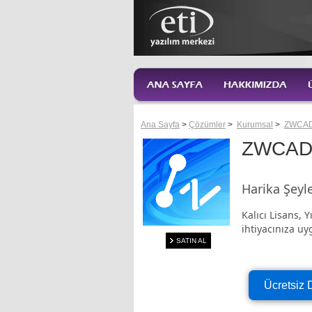
Ana Sayfa
>
Çözümler
>
Kurumsal
>
ZWCA
ZWCAD
Harika Şeyle
Kalıcı Lisans, 
ihtiyacınıza u
SATIN AL
Ücretsiz