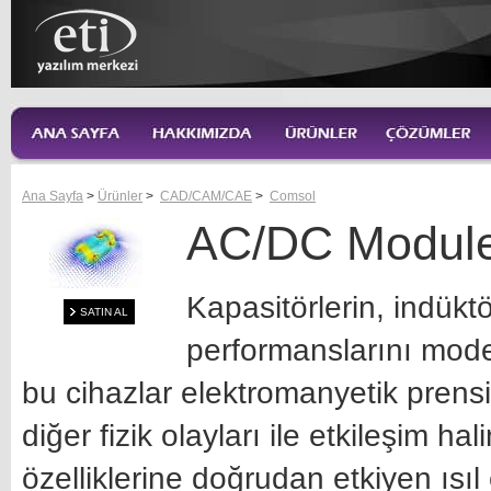
Ana Sayfa
>
Ürünler
>
CAD/CAM/CAE
>
Comsol
AC/DC Modul
Kapasitörlerin, indükt
SATIN AL
performanslarını modell
bu cihazlar elektromanyetik prensi
diğer fizik olayları ile etkileşim h
özelliklerine doğrudan etkiyen ısıl