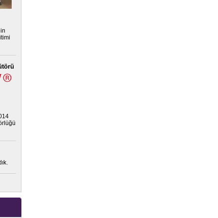
nin
timi
ütörü
2014
törlüğü
ık.