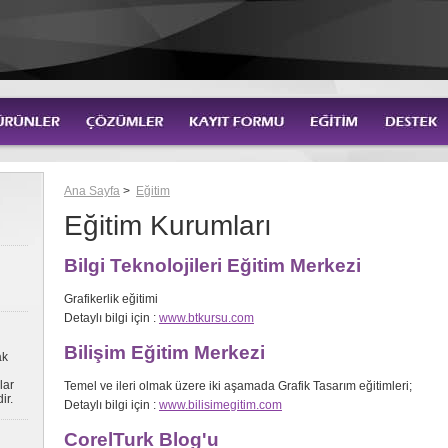
Ana Sayfa
>
Eğitim
Eğitim Kurumları
Bilgi Teknolojileri Eğitim Merkezi
Grafikerlik eğitimi
Detaylı bilgi için :
www.btkursu.com
Bilişim Eğitim Merkezi
ak
lar
Temel ve ileri olmak üzere iki aşamada Grafik Tasarım eğitimleri;
ir.
Detaylı bilgi için :
www.bilisimegitim.com
CorelTurk Blog'u