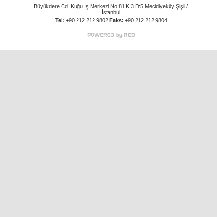
Büyükdere Cd. Kuğu İş Merkezi No:81 K:3 D:5 Mecidiyeköy Şişli /
İstanbul
Tel:
+90 212 212 9802
Faks:
+90 212 212 9804