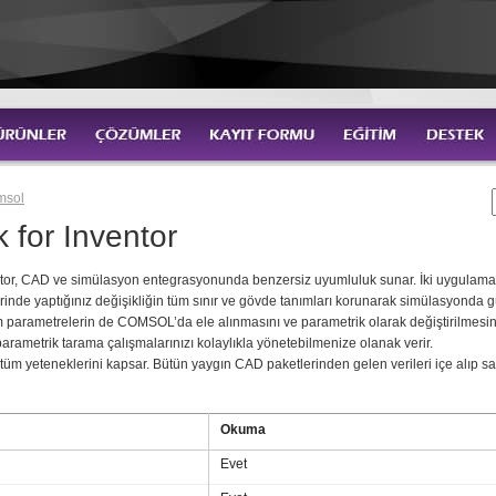
msol
k for Inventor
ntor, CAD ve simülasyon entegrasyonunda benzersiz uyumluluk sunar. İki uygulama a
inde yaptığınız değişikliğin tüm sınır ve gövde tanımları korunarak simülasyonda 
m parametrelerin de COMSOL’da ele alınmasını ve parametrik olarak değiştirilmesi
arametrik tarama çalışmalarınızı kolaylıkla yönetebilmenize olanak verir.
tüm yeteneklerini kapsar. Bütün yaygın CAD paketlerinden gelen verileri içe alıp s
Okuma
Evet