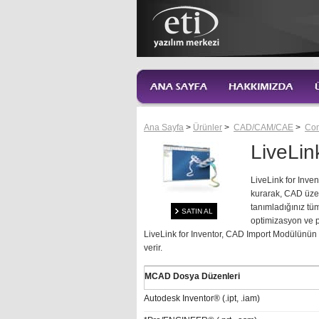
Ana Sayfa
>
Ürünler
>
CAD/CAM/CAE
>
Co
LiveLin
LiveLink for Inve
kurarak, CAD üzer
tanımladığınız tü
SATIN AL
optimizasyon ve p
LiveLink for Inventor, CAD Import Modülünün 
verir.
MCAD Dosya Düzenleri
Autodesk Inventor® (.ipt, .iam)