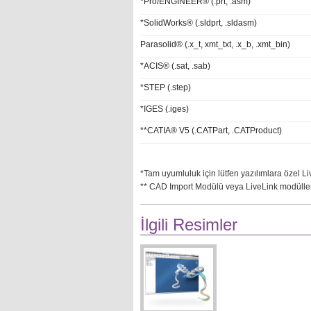
*Pro/ENGINEER® (.prt, .asm)
*SolidWorks® (.sldprt, .sldasm)
Parasolid® (.x_t, xmt_txt, .x_b, .xmt_bin)
*ACIS® (.sat, .sab)
*STEP (.step)
*IGES (.iges)
**CATIA® V5 (.CATPart, .CATProduct)
*Tam uyumluluk için lütfen yazılımlara özel Li
** CAD Import Modülü veya LiveLink modülleri il
İlgili Resimler