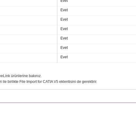
Evet
Evet
Evet
Evet
Evet
Evet
Evet
veLink ürünlerine bakınız.
e birlikte File Import for CATIA V5 eklentisini de gerektirir.