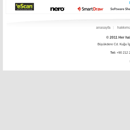
anasayfa
hakkımı
© 2011 Her hak
Büyükdere Cd. Kuğu İş 
Tel:
+90 212 