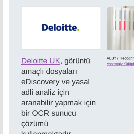
ABBYY Recognit
Deloitte UK
, görüntü
Assembly Kütüp
amaçlı dosyaları
eDiscovery ve yasal
adli analiz için
aranabilir yapmak için
bir OCR sunucu
çözümü