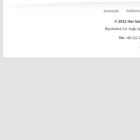
anasayfa
hakkımı
© 2011 Her hak
Büyükdere Cd. Kuğu İş 
Tel:
+90 212 