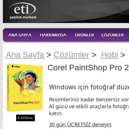
Ana Sayfa
>
Çözümler
>
Hobi
Corel PaintShop Pro 
Windows için fotoğraf düz
Resimleriniz kadar benzersiz son
AI gücü ve etkili araçlarla fotoğr
katın.
SATIN AL
30 gün ÜCRETSİZ deneyin