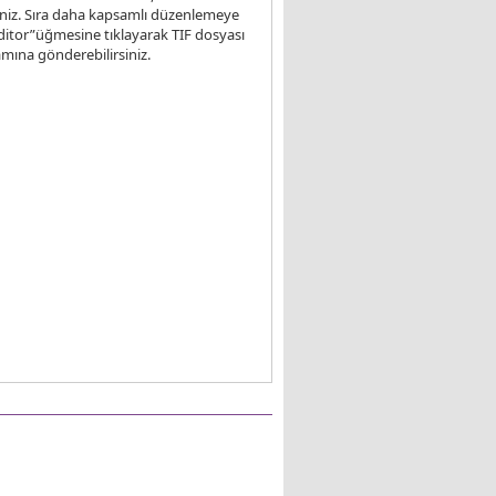
irsiniz. Sıra daha kapsamlı düzenlemeye
Editor”üğmesine tıklayarak TIF dosyası
ına gönderebilirsiniz.