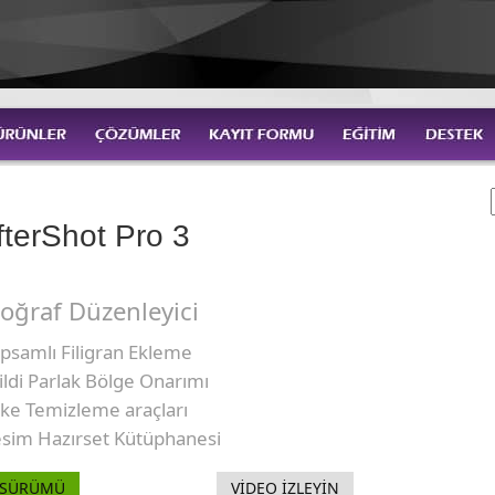
fterShot Pro 3
oğraf Düzenleyici
psamlı Filigran Ekleme
rildi Parlak Bölge Onarımı
eke Temizleme araçları
esim Hazırset Kütüphanesi
 SÜRÜMÜ
VİDEO İZLEYİN