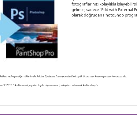
fotoğraflarınızı kolaylıkla işleyebil
gelince, sadece “Edit with External 
olarak doğrudan PhotoShop program
eri ve/veya diğer ülkelerde Adobe Systems Incorporated’ın kayıtlı ticari markası veya ticari markasıdır.
om CC 2015.5 kullanarak yapılan toplu dışa verme iş akışı baz alınarak kullanılmıştır.