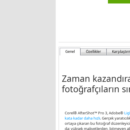
Genel
Özellikler
Karşılaştı
Zaman kazandıra
fotoğrafçıların sı
Corel® AfterShot™ Pro 3, Adobe®
Li
kata kadar daha hızlı
. Gerçek yaratıcılı
ortaya çıkaran bu fotoğraf düzenleyici,
da: yüksek maliyetlerden, bitmeyen a