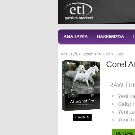
Ana Sayfa
>
Çözümler
>
Hobi
>
Corel
Corel A
RAW Fot
Yeni Ka
Gelişti
Yeni L
SATIN AL
Yeni R
DENEME