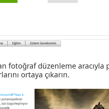
rma
Eğitim
Sistem Gereksinimi
n fotoğraf düzenleme aracıyla 
rlarını ortaya çıkarın.
ghtroom®*’dan 4
k potansiyelinizi
 sizi özgürleştiriyor
bonelik