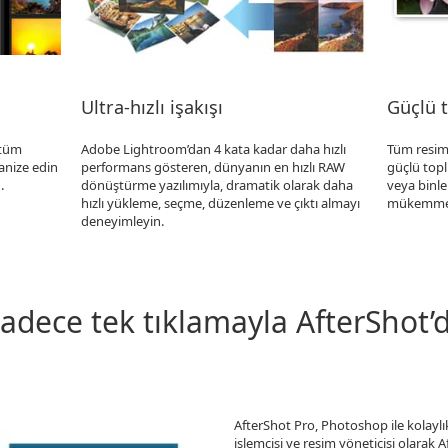
Ultra-hızlı işakışı
Güçlü 
 tüm
Adobe Lightroom’dan 4 kata kadar daha hızlı
Tüm resim
ganize edin
performans gösteren, dünyanın en hızlı RAW
güçlü toplu
.
dönüştürme yazılımıyla, dramatik olarak daha
veya binle
hızlı yükleme, seçme, düzenleme ve çıktı almayı
mükemmell
deneyimleyin.
 sadece tek tıklamayla AfterShot
AfterShot Pro, Photoshop ile kolaylık
işlemcisi ve resim yöneticisi olarak