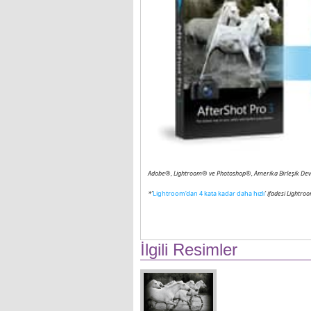
Adobe®, Lightroom® ve Photoshop®, Amerika Birleşik Devletl
*’
Lightroom’dan 4 kata kadar daha hızlı
’ ifadesi Lightro
İlgili Resimler