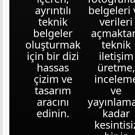
ayrıntılı
belgeleri 
teknik
verileri
belgeler
açmakta
oluşturmak
teknik
için bir dizi
iletişim
hassas
üretme,
çizim ve
incelem
tasarım
ve
aracını
yayınlam
edinin.
kadar
kesintisi