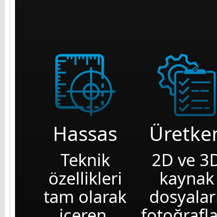
Hassas
Üretke
Teknik
2D ve 3
özellikleri
kaynak
tam olarak
dosyaları
içeren,
fotoğrafla