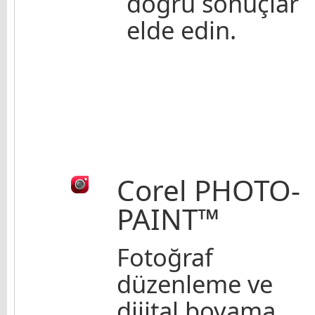
doğru sonuçlar
elde edin.
Corel PHOTO-
PAINT™
Fotoğraf
düzenleme ve
dijital boyama