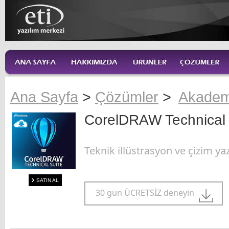
Ana Sayfa
>
Çözümler
>
Akadem
CorelDRAW Technical 
Teknik illüstrasyon ve çizim yaz
SATIN AL
30 gün ÜCRETSİZ deneyin