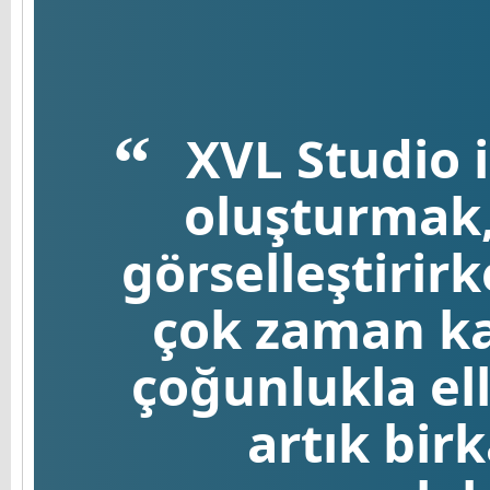
XVL Studio i
oluşturmak, 
görselleştirir
çok zaman ka
çoğunlukla ell
artık birk