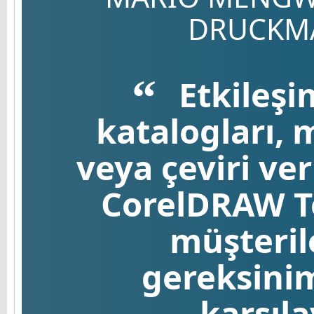
DRUCKM
Etkileşi
katalogları, 
veya çeviri ver
CorelDRAW Te
müşteril
gereksinim
karşıla