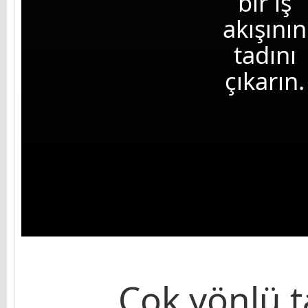
bir iş
akışının
tadını
çıkarın.
Çok yönlü t