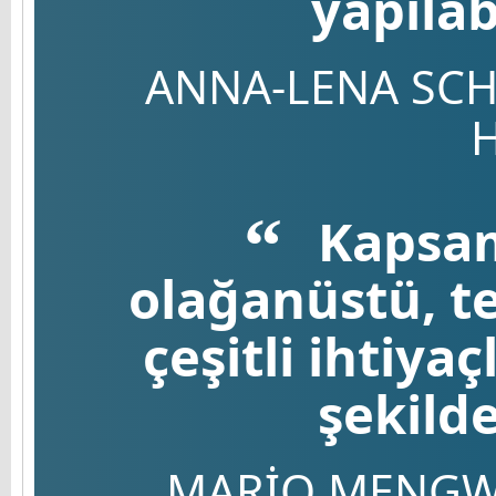
yapıla
ANNA-LENA SCH
Kapsaml
olağanüstü, te
çeşitli ihtiy
şekild
MARIO MENGW