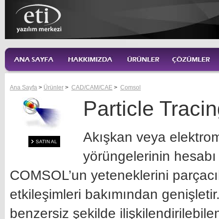
Ana Sayfa
>
Ürünler
>
CAD/CAM/CAE
>
Comsol
Particle Traci
Akışkan veya elektrom
SATIN AL
yörüngelerinin hesabı 
COMSOL’un yeteneklerini parçacık-
etkileşimleri bakımından genişleti
benzersiz şekilde ilişkilendirilebi