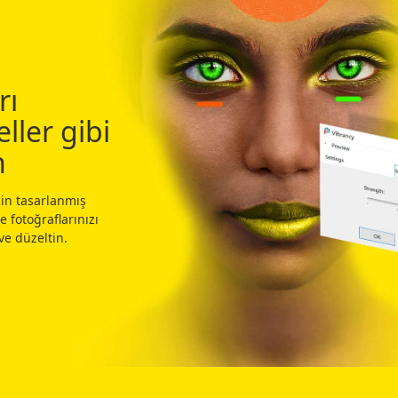
rı
ller gibi
n
çin tasarlanmış
e fotoğraflarınızı
ve düzeltin.