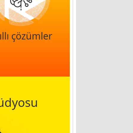
ıllı çözümler
tüdyosu