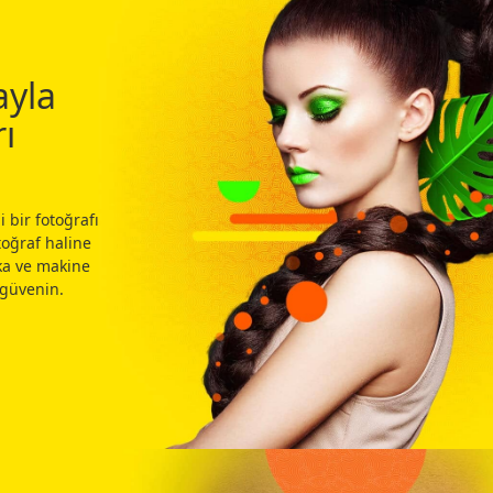
ayla
ı
 bir fotoğrafı
toğraf haline
ka ve makine
 güvenin.