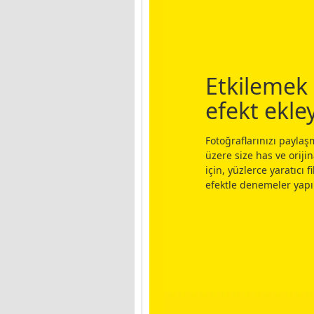
Etkilemek 
efekt ekle
Fotoğraflarınızı payla
üzere size has ve oriji
için, yüzlerce yaratıcı f
efektle denemeler yapı