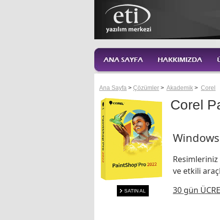
Ana Sayfa
>
Çözümler
>
Akademik
>
Corel
Corel P
Windows 
Resimleriniz
ve etkili ara
30 gün ÜCRE
SATIN AL