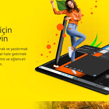
için
yin
şmak ve yazdırmak
nal hale getirmek
iltre ve eğlenceli
n.