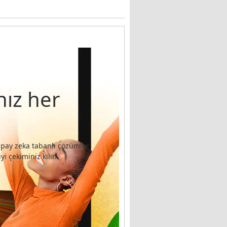
nız her
apay zeka tabanlı çözümler
i çekiminiz kılın.