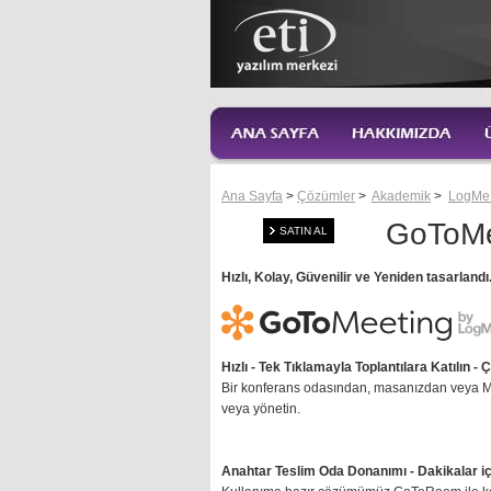
Ana Sayfa
>
Çözümler
>
Akademik
>
LogMe
GoToMe
SATIN AL
Hızlı, Kolay, Güvenilir ve Yeniden tasarlandı
Hızlı - Tek Tıklamayla Toplantılara Katılın -
Ç
Bir konferans odasından, masanızdan veya Mac,
veya yönetin.
Anahtar Teslim Oda Donanımı -
Dakikalar iç