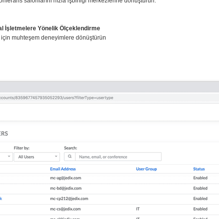
erans salonlarını hızla işbirliği merkezlerine dönüştürün.
 İşletmelere Yönelik Ölçeklendirme
rınız için muhteşem deneyimlere dönüştürün