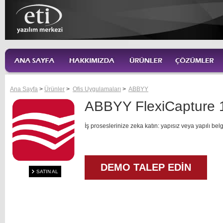
Ana Sayfa
>
Ürünler
>
Ofis Uygulamaları
>
ABBYY
ABBYY FlexiCapture 
İş proseslerinize zeka katın: yapısız veya yapılı belge
DEMO TALEP EDİN
SATIN AL