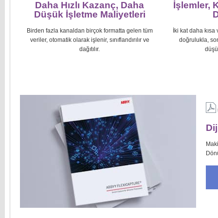
Daha Hızlı Kazanç, Daha
İşlemler, 
Düşük İşletme Maliyetleri
D
Birden fazla kanaldan birçok formatta gelen tüm
İki kat daha kısa
veriler, otomatik olarak işlenir, sınıflandırılır ve
doğrulukla, son
dağıtılır.
düşü
Di
Maki
Dönü