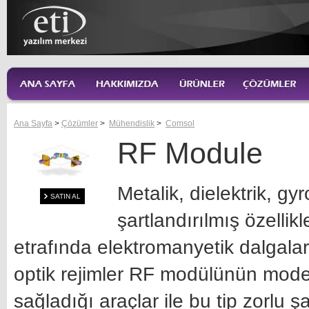
Ana Sayfa
>
Çözümler
>
Mühendislik
>
Comsol
RF Module
Metalik, dielektrik, g
SATIN AL
şartlandırılmış özellik
etrafında elektromanyetik dalgala
optik rejimler RF modülünün mode
sağladığı araçlar ile bu tip zorlu ş