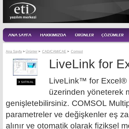
Ana Sayfa
>
Ürünler
>
CAD/CAM/CAE
>
Comsol
LiveLink for E
LiveLink™ for Excel® 
SATIN AL
üzerinden yöneterek m
genişletebilirsiniz. COMSOL Multip
parametreler ve değişkenler eş za
alınır ve otomatik olarak fiziksel mo