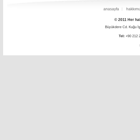
anasayfa
hakkımı
© 2011 Her hak
Büyükdere Cd. Kuğu İş 
Tel:
+90 212 