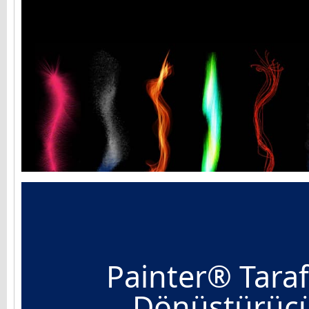
Painter® Tara
Dönüştürücü 