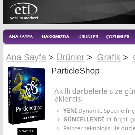
Ana Sayfa
>
Ürünler
>
Grafik
>
ParticleShop
Akıllı darbelerle size g
eklentisi
YENİ
Dynamic Speckle fırç
GÜNCELLENDİ
11 fırçalı 
Painter teknolojisi ile güçl
SATIN AL