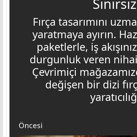
Sınırs
Fırça tasarımını uzma
yaratmaya ayırın. Ha
paketlerle, iş akışını
durgunluk veren nihai 
Çevrimiçi mağazamızd
değişen bir dizi fır
yaratıcılı
Öncesi