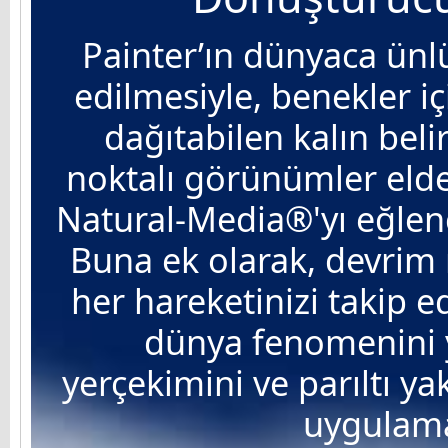
Painter’ın dünyaca ünl
edilmesiyle, benekler iç
dağıtabilen kalın belir
noktalı görünümler elde e
Natural-Media®'yı eğlenc
Buna ek olarak, devrim n
her hareketinizi takip 
dünya fenomenini y
yerçekimini ve parıltı ya
uygulaman