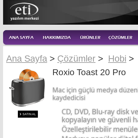
Ana Sayfa
>
Çözümler
>
Hobi
>
Roxio Toast 20 Pro
Mac için güçlü medya düzen
kaydedicisi
CD, DVD, Blu-ray disk ve
SATIN AL
kopyalayın ve güvenli ha
Özelleştirilebilir menüler