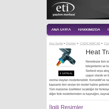
Ana Sayfa
>
Ürünler
>
CAD/CAM/CAE
>
Co
Heat Tr
Neredeyse tüm üre
bileşimlerini ve bu
Serbest veya akış
SATIN AL
uygun olarak ve b
ısınma olayları modellenebilir. Konvektif ve rad
kapsamlı ileri seviye bir model haline getirebil
Tüm malzeme özellikleri sıcaklığın bir fonksi
diğer fizik modellerinden ısı kaynağını, kaynak
İlgili Resimler