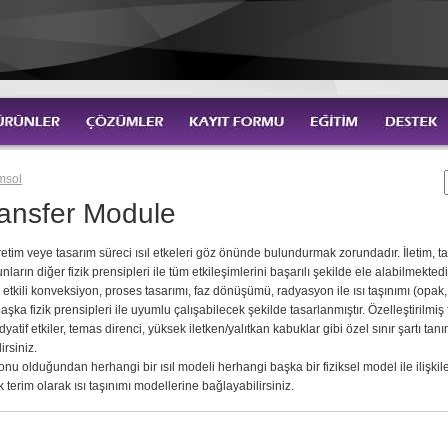
msol
ansfer Module
tim veye tasarım süreci ısıl etkeleri göz önünde bulundurmak zorundadır. İletim,
nların diğer fizik prensipleri ile tüm etkileşimlerini başarılı şekilde ele alabilmektedi
 etkili konveksiyon, proses tasarımı, faz dönüşümü, radyasyon ile ısı taşınımı (opak
aşka fizik prensipleri ile uyumlu çalışabilecek şekilde tasarlanmıştır. Özelleştiril
yatif etkiler, temas direnci, yüksek iletken/yalıtkan kabuklar gibi özel sınır şartı tan
irsiniz.
yonu olduğundan herhangi bir ısıl modeli herhangi başka bir fiziksel model ile iliş
 terim olarak ısı taşınımı modellerine bağlayabilirsiniz.