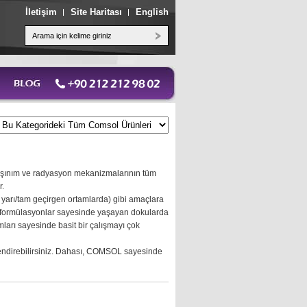
İletişim
Site Haritası
English
 taşınım ve radyasyon mekanizmalarının tüm
r.
, yarı/tam geçirgen ortamlarda) gibi amaçlara
miş formülasyonlar sayesinde yaşayan dokularda
ımları sayesinde basit bir çalışmayı çok
kilendirebilirsiniz. Dahası, COMSOL sayesinde