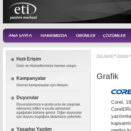
Ana Sayfa
>
Ürünler
Hızlı Erişim
Ürün ve Hizmetlerimize hemen ulaşın.
Grafik
Kampanyalar
Güncel kampanyalar için tıklayın.
Duyurular
Corel, 19
Duyurularımıza e-posta yolu ile ulaşmak
CorelDRA
isterseniz lütfen e-posta adresinizi
aşağıdaki bölüme giriniz. Diğer duyurular
yazılımla
için duyuru başlığına tıklamanız yeterlidir.
kapsamlı 
Yasadışı Yazılım
medya ko