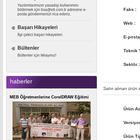
Yazılımlarımızın yasadışı kullanımını
Faks :
bildirmek için
bsa@eti.com.tr
adresine e-
posta göndermenizi rica ederiz.
Web :
Başarı Hikayeleri
İlgi çekici başarı hikayeleri.
E-posta
Bültenler
Teknik Y
Bültenler için tıklayınız!
Sektör :
haberler
Satın alınan ürün ile
MEB Öğretmenlerine CorelDRAW Eğitimi
Ürün Ad
Versiyo
Ürün Tip