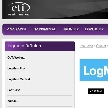
logmeın ürünleri
Ana Sayfa
>
Ürünler
GoToWebinar
LogMeIn Pro
LogMeIn Central
LastPass
SATIN AL
bold360