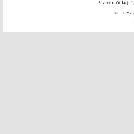
Büyükdere Cd. Kuğu İş 
Tel:
+90 212 