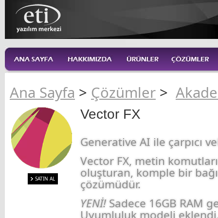
Ana Sayfa
>
Çözümler
>
Akade
Vector FX
Generative AI ile çarpıcı ve
Vector FX, metin komutları
oluşturan, komple bir bağı
SATIN AL
çözümüdür.
YENİ!
Sadece 16GB RAM ger
Uyumluluk modeli eklendi