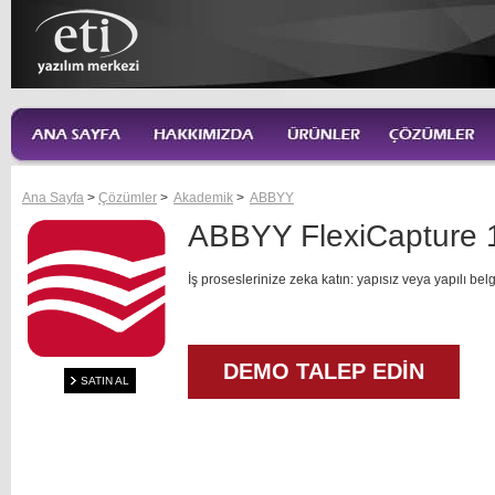
Ana Sayfa
>
Çözümler
>
Akademik
>
ABBYY
ABBYY FlexiCapture 
İş proseslerinize zeka katın: yapısız veya yapılı belge
DEMO TALEP EDİN
SATIN AL