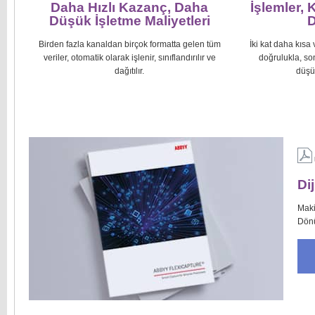
Daha Hızlı Kazanç, Daha
İşlemler, 
Düşük İşletme Maliyetleri
D
Birden fazla kanaldan birçok formatta gelen tüm
İki kat daha kısa
veriler, otomatik olarak işlenir, sınıflandırılır ve
doğrulukla, son
dağıtılır.
düşü
Di
Maki
Dönü