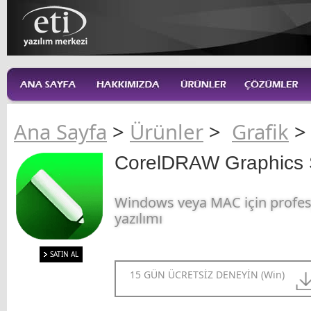
Ana Sayfa
>
Ürünler
>
Grafik
CorelDRAW Graphics Su
Windows veya MAC için profesy
yazılımı
SATIN AL
15 GÜN ÜCRETSİZ DENEYİN (Win)