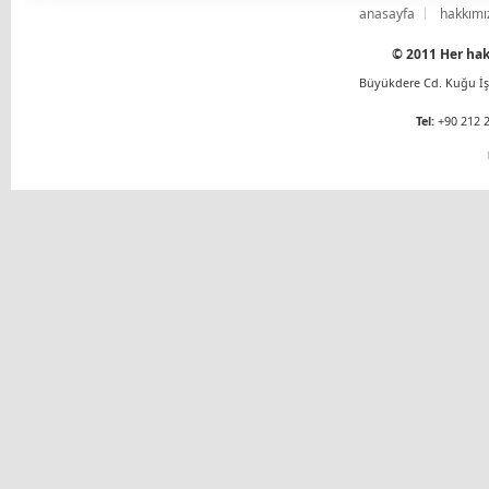
anasayfa
hakkımı
© 2011 Her hakk
Büyükdere Cd. Kuğu İş 
Tel:
+90 212 