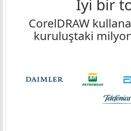
İyi bir 
CorelDRAW kullanan
kuruluştaki milyonl