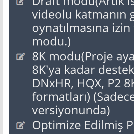
Draft modu(Artık i
videolu katmanın 
oynatılmasına izin
modu.)
8K modu(Proje ayar
8K'ya kadar destek
DNxHR, HQX, P2 8
formatları) (Sade
versiyonunda)
Optimize Edilmiş