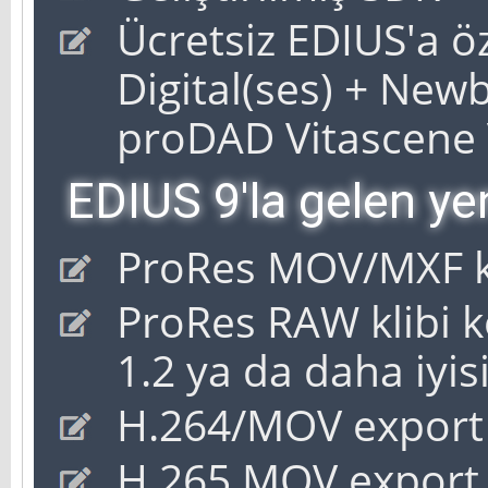
Ücretsiz EDIUS'a ö
Digital(ses) + Newb
proDAD Vitascene V
EDIUS 9'la gelen yen
ProRes MOV/MXF kl
ProRes RAW klibi 
1.2 ya da daha iyisi
H.264/MOV export
H.265 MOV export 