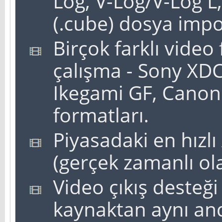
Log, V-Log/V-Log L,
(.cube) dosya impo
Birçok farklı vide
çalışma - Sony XD
Ikegami GF, Canon
formatları.
Piyasadaki en hız
(gerçek zamanlı ol
Video çıkış desteği 
kaynaktan aynı an