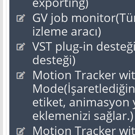
exporting)
GV job monitor(Tüm
izleme aracı)
VST plug-in desteği
desteği)
Motion Tracker wi
Mode(İşaretlediğin
etiket, animasyon 
eklemenizi sağlar.)
Motion Tracker wi