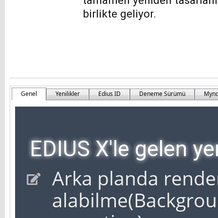
tamamen yeniden tasarlanm
birlikte geliyor.
Genel
Yenilikler
Edius ID
Deneme Sürümü
Myn
EDIUS X'le gelen yen
Arka planda render
alabilme(Backgrou