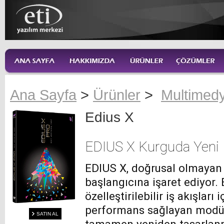
Ana Sayfa
>
Ürünler
>
Multimed
Edius X
EDIUS X Kurguda Yeni B
EDIUS X, doğrusal olmayan
başlangıcına işaret ediyor
özelleştirilebilir iş akışları 
performans sağlayan modüler
SATIN AL