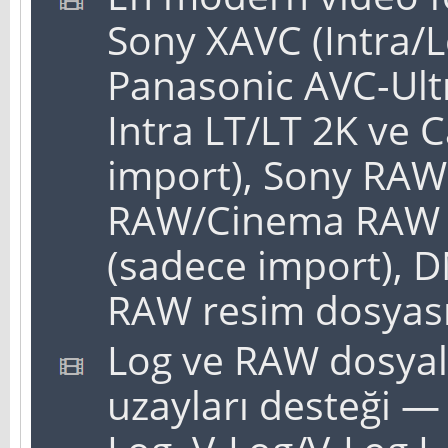
Sony XAVC (Intra/
Panasonic AVC-Ult
Intra LT/LT 2K ve
import), Sony RA
RAW/Cinema RAW L
(sadece import), 
RAW resim dosyası
Log ve RAW dosyala
uzayları desteği 